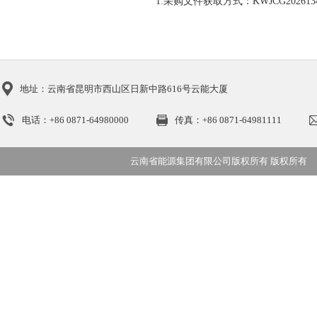
1.
采购文件获取方式：KWJCG202
地址：云南省昆明市西山区日新中路616号云能大厦
电话：+86 0871-64980000
传真：+86 0871-64981111
云南省能源集团有限公司版权所有 版权所有