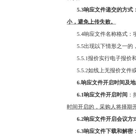
5.
3
响应文件递交的方式
小，避免上传失败
。
5.
4
响应文件
名称
格式：
5.
5
出现以下情形之一的
5.5.1报价实行电子
5.5.2如线上无报价
6.响应文件开启时间及
6.1响应文件开启时间
：
时间开启的，采购人将择期
6.2响应文件开启会议方
6.3响应文件下载和解密