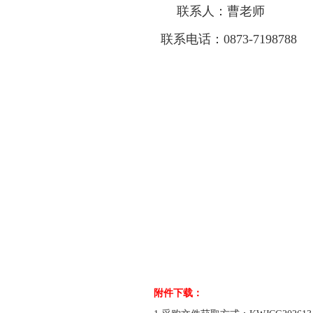
联系人：
曹老师
联系电话：
0873-7198788
附件下载：