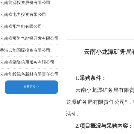
云南能源投资股份有限公司
云南省电力投资有限公司
云南省配售电有限公司
云南省页岩气勘探开发有限公司
香港云能国际投资有限公司
云南小龙潭矿务局
云南省融资信用服务有限公司
云南能投绿色新材有限责任公司
1.采购条件：
查看更多>>
云南小龙潭矿务局有限
龙潭矿务局有限责任公司”
活动。
2.项目概况与采购内容：