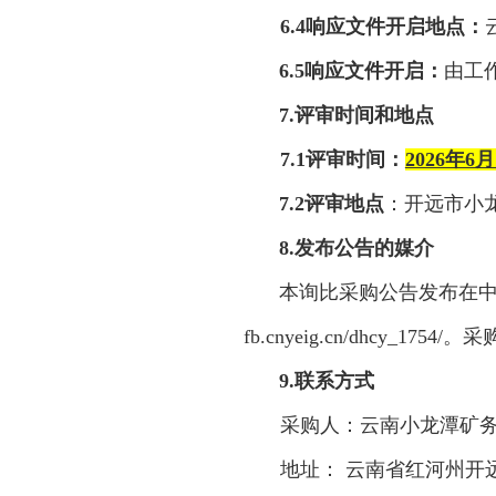
6.4响应文件开启地点：
6.5响应文件开启：
由工
7.评审时间和地点
7.1评审时间：
2026年6月
7.2评审地点
：开远市
小
8
.发布公告的媒介
本询比采购公告
发布
在
fb.cnyeig.cn/dhc
9
.联系方式
采购人：云南小龙潭矿
地址： 云南省红河州开