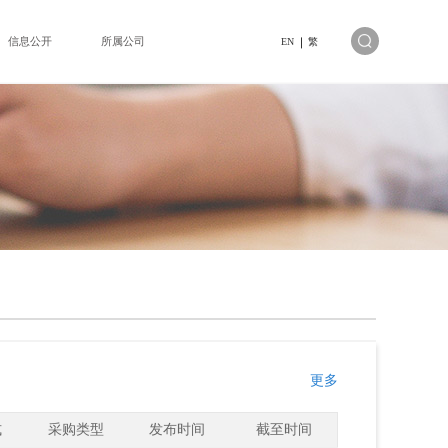
信息公开
所属公司
EN
繁
云南能投缘达建设集团有限公司
云南能投居正产业投资有限公司
更多
式
采购类型
发布时间
截至时间