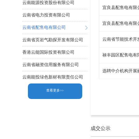
云南能源投资股份有限公司
云南省电力投资有限公司
云南省配售电有限公司
云南省页岩气勘探开发有限公司
香港云能国际投资有限公司
云南省融资信用服务有限公司
云南能投绿色新材有限责任公司
查看更多>>
成交公示