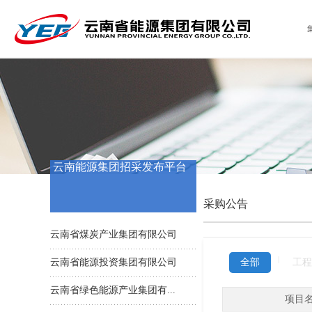
云南能源投资股份有限公司
云南能投联合外经股份有限公司
集团概况
党的建设
企业文化
信息公开
云南能投绿色新材有限责任公司
汇聚焦点 朝闻天下
勇担能源安全“国之大者 ”
政治建设、思想建设、组织建
二次创业再出发 奋楫争先启新
公平、公正、公开
打造全国一流绿色能源企业
设 作风建设、纪律建设、制度
程
建设
云南能源集团招采发布平台
采购公告
云南省煤炭产业集团有限公司
|
云南省能源投资集团有限公司
全部
工程
云南省绿色能源产业集团有...
项目