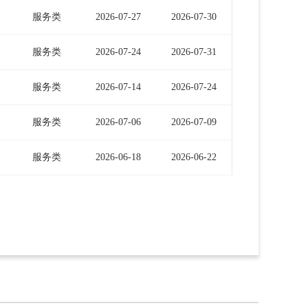
服务类
2026-07-27
2026-07-30
服务类
2026-07-24
2026-07-31
服务类
2026-07-14
2026-07-24
服务类
2026-07-06
2026-07-09
服务类
2026-06-18
2026-06-22