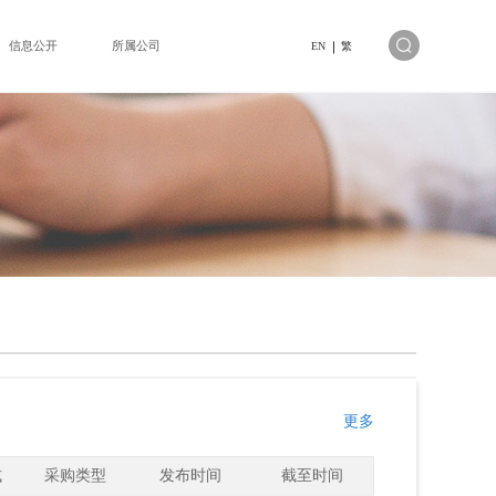
信息公开
所属公司
EN
繁
云南能投缘达建设集团有限公司
云南能投居正产业投资有限公司
更多
式
采购类型
发布时间
截至时间