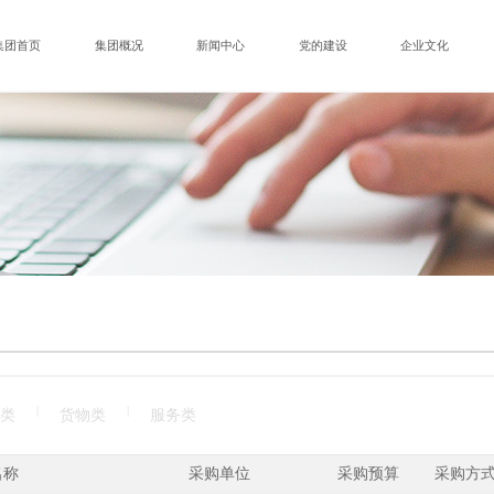
集团首页
集团概况
新闻中心
党的建设
企业文化
云南能投物流有限责任公司
云南能投信息产业开发有限公司
集团简介
新闻头条
红色云能
青年之声
人才招聘
领导团队
集团新闻
清廉云能
职工之家
公告公示
组织架构
媒体报道
纪委举报平台
社会责任
采购信息
基层动态
企业领导管理
|
|
类
货物类
服务类
名称
采购单位
采购预算
采购方