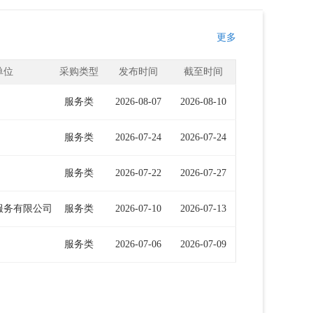
更多
单位
采购类型
发布时间
截至时间
服务类
2026-08-07
2026-08-10
服务类
2026-07-24
2026-07-24
服务类
2026-07-22
2026-07-27
服务有限公司
服务类
2026-07-10
2026-07-13
服务类
2026-07-06
2026-07-09