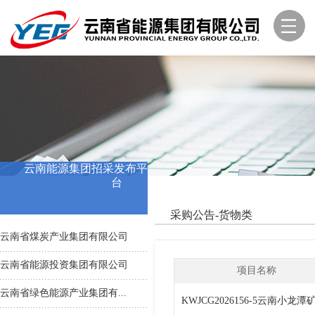
云南能源集团招采发布平
台
采购公告-货物类
云南省煤炭产业集团有限公司
云南省能源投资集团有限公司
项目名称
云南省绿色能源产业集团有...