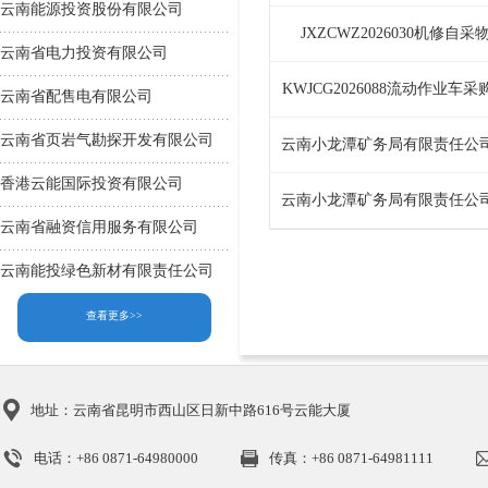
云南能源投资股份有限公司
JXZCWZ2026030机修自采
云南省电力投资有限公司
KWJCG2026088流动作业车
云南省配售电有限公司
云南省页岩气勘探开发有限公司
香港云能国际投资有限公司
云南省融资信用服务有限公司
云南能投绿色新材有限责任公司
查看更多>>
地址：云南省昆明市西山区日新中路616号云能大厦
电话：+86 0871-64980000
传真：+86 0871-64981111