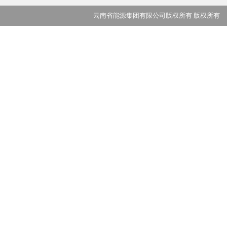
云南省能源集团有限公司版权所有 版权所有