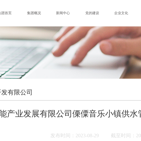
集团首页
集团概况
新闻中心
党的建设
企业文化
云南能投物流有限责任公司
云南能投信息产业开发有限公司
集团简介
新闻头条
红色云能
青年之声
人才招聘
领导团队
集团新闻
清廉云能
职工之家
公告公示
组织架构
媒体报道
纪委举报平台
社会责任
采购信息
基层动态
企业领导管理
开发有限公司
能产业发展有限公司傈僳音乐小镇供水
发布时间：2023-08-29
截至时间：2023