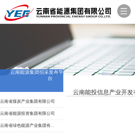
云南能源集团招采发布平
台
云南能投信息产业开发
云南省煤炭产业集团有限公司
云南省能源投资集团有限公司
云南省绿色能源产业集团有...