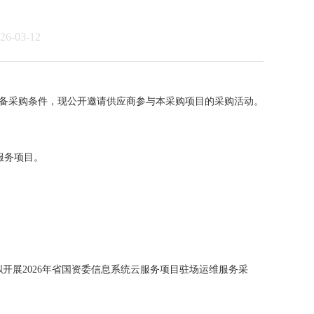
-03-12
备采购条件，现公开邀请供应商参与本采购项目的采购
活动。
服务
项目
。
拟开展
2026年省国资委信息系统云服务项目驻场运维
服务采