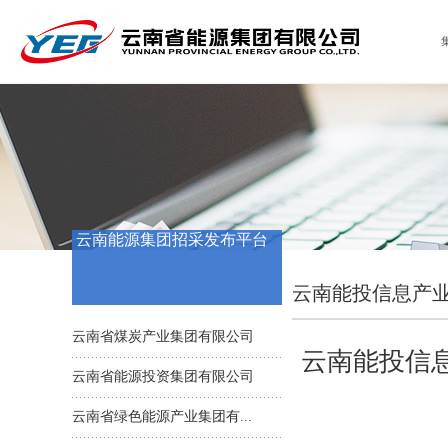
云南能源投资股份有限公司
云南能投联合外经股份有限公司
集团概况
党的建设
企业文化
信息公开
云南能投绿色新材有限责任公司
汇聚焦点 朝闻天下
勇担能源安全“国之大者 ”
政治建设、思想建设、组织建
二次创业再出发 奋楫争先启新
公平、公正、公开
打造全国一流绿色能源企业
设 作风建设、纪律建设、制度
程
建设
云南能源集团招采发布平台
云南能投信息产
云南省煤炭产业集团有限公司
云南能投信
云南省能源投资集团有限公司
云南省绿色能源产业集团有...