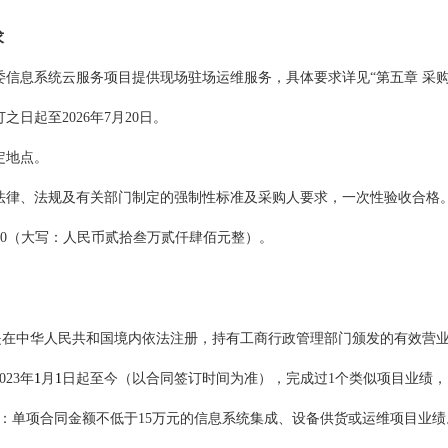
求
委信息系统云服务项目
提供
现场驻场运维服务
，
具体要求详见
“第五章 采
订之日起至
202
6
年
7月20日。
定地点
。
法律、法规及有关部门制定的强制性标准
及采购人要求，一次性验收合格
00.00（大写：人民币
贰拾叁万贰仟肆佰元整
）。
是在中华人民共和国境内依法注册，持有
工商行政管理部门颁发的有效营
023
年
1
月
1
日起至今（以合同签订时间为准），完成过
1个类似项目业绩
：
单项合同金额不低于
15
万元的
信息系统集成、设备供货或运维
项目业绩