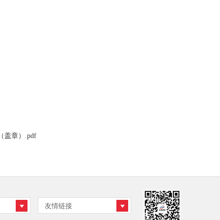
章）.pdf
友情链接