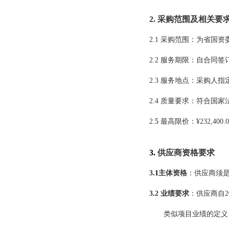
2
.
采购范围及相关要
2.1
采购范围：
为省国资
2
.2
服务期限
：自合同签
2
.3
服务地点：
采购人指
2
.4
质量要求：
符合国家
2
.5
最高限价：
¥232,4
3.
供应商资格要求
3
.1
主体资格
：供应商须
3
.
2
业绩要求
：供应
商自
2
类似项目业绩的定义