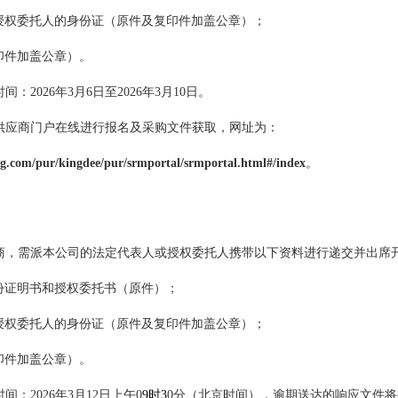
授权委托人的身份证（原件及复印件加盖公章）；
印件加盖公章）。
时间：
2026
年
3
月
6
日至
2026
年
3
月
10
日
。
供应商门户在线进行报名及采购文件获取，网址为：
eig.com/pur/kingdee/pur/srmportal/srmportal.html#/index
。
商，需派本公司的法定代表人或授权委托人携带以下资料进行递交并出席
份证明书和授权委托书（原件）；
授权委托人的身份证（原件及复印件加盖公章）；
印件加盖公章）。
时间
：
2026
年
3
月
12
日
上午
0
9时3
0
分（北京时间），逾期送达的响应文件将