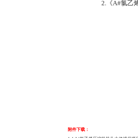
2.《
A#氯乙
云南天
附件下载：