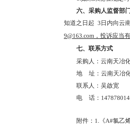
六、采购人监督部
知道之日起
3日内向云南
9@163.com，投诉
七、联系方式
采购人：云南天冶
地
址：云南天冶化
联系人：
吴啟宽
电
话：
147878014
附件
：
1.
《
A#氯乙