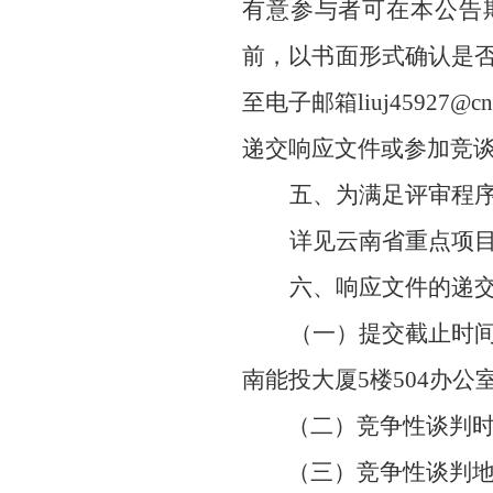
有意参与者可在本公告
前，以书面形式确认是
至电子邮
箱
liuj
4
5927
@cn
递交响应文件或参加竞
五
、为满足评审程
详见云南省重点项
六、
响应文件
的递
（一）提交截止时
南能投大厦
5
楼
504
办公
（二）竞争性谈判
（三）竞争性谈判