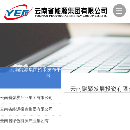
云南能源集团招采发布平
台
云南融聚发展投资有限
云南省煤炭产业集团有限公司
云南省能源投资集团有限公司
云南省绿色能源产业集团有...