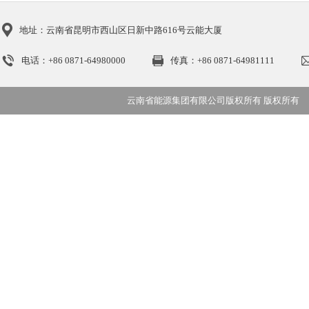
地址：云南省昆明市西山区日新中路616号云能大厦
电话：+86 0871-64980000
传真：+86 0871-64981111
云南省能源集团有限公司版权所有 版权所有