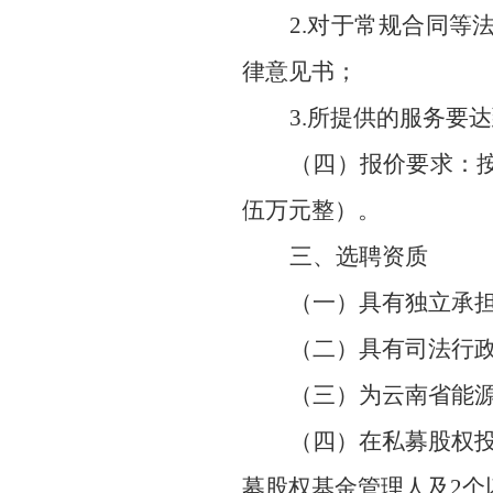
2.
对于常规合同等
律意见书；
3.
所提供的服务要达
（
四
）报价要求
：
伍万元整）
。
三
、选聘资质
（一）
具有独立承
（二）
具有司法行
（三）
为云南省能
（四）
在私募股权
募股权基金管理人及
2
个