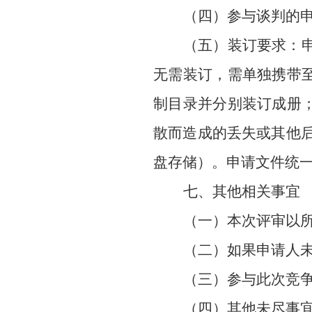
（四）参与谈判的
（五）装订要求：
无需装订，需单独携带
制目录并分别装订成册
散而造成的丢失或其他
盘存储）
。
申请
文件统
七、其他相关事宜
（一）本次评审以
（二）如果申请人
（三）参与此次竞
（四）其他未尽事