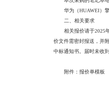
本次采购的笔记本
华为（
HUAWEI
）
二、相关要求
相关报价
请于
202
5
价文件需密封报送，
并
中标通知书。届时未收
附件：报价单模板