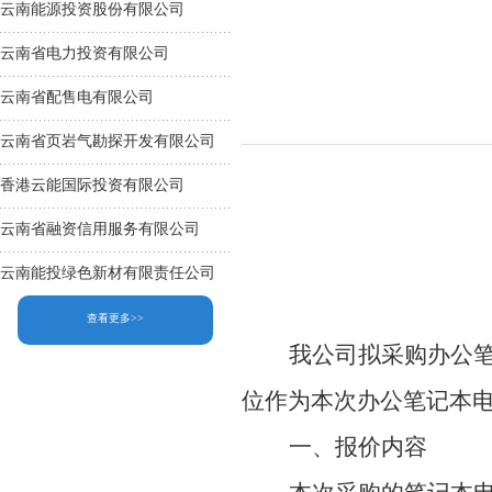
云南能源投资股份有限公司
云南省电力投资有限公司
云南省配售电有限公司
云南省页岩气勘探开发有限公司
香港云能国际投资有限公司
云南省融资信用服务有限公司
云南能投绿色新材有限责任公司
查看更多>>
我公司
拟
采购办公
位
作为本次办公
笔记本
一、报价内容