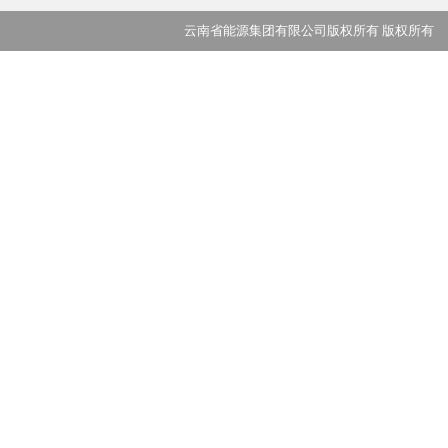
云南省能源集团有限公司版权所有 版权所有