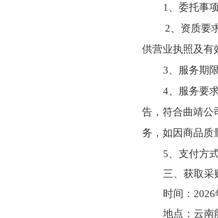
1、委托事
2、资质要
供营业执照及
有
3、
服务
期
4
、
服务
要
告，符合
曲靖公
务，如因商品质
5、支付方
三、获取采
时间：2026
地点：云南