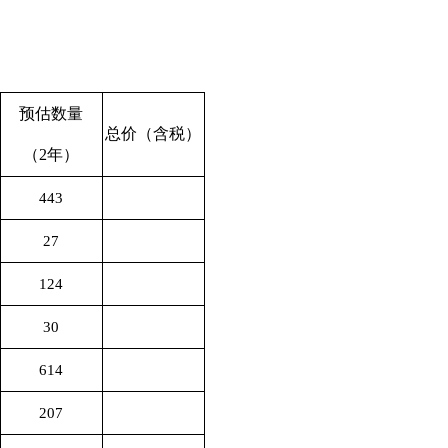
预估数量
总价（含税）
（2年）
44
3
2
7
124
30
614
207