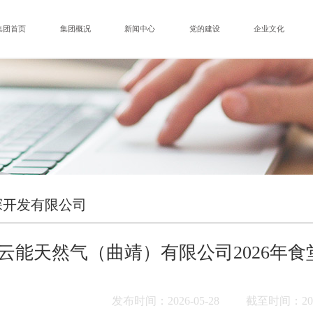
集团首页
集团概况
新闻中心
党的建设
企业文化
云南能投物流有限责任公司
云南能投信息产业开发有限公司
集团简介
新闻头条
红色云能
青年之声
人才招聘
领导团队
集团新闻
清廉云能
职工之家
公告公示
组织架构
媒体报道
纪委举报平台
社会责任
采购信息
基层动态
企业领导管理
探开发有限公司
云能天然气（曲靖）有限公司2026年
发布时间：2026-05-28
截至时间：2026