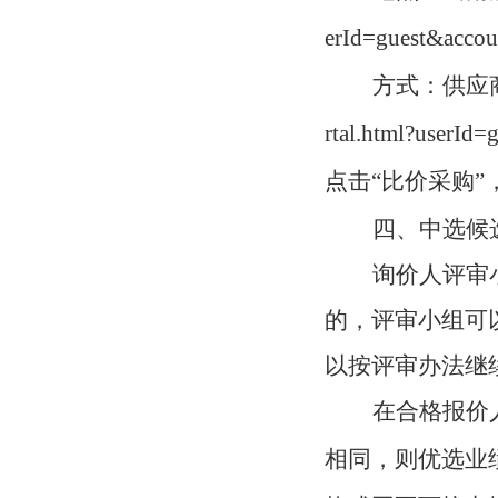
erId=guest&acco
方式：供应
rtal.html?userI
点击
“
比价采购
”
四
、中选候
询价人评审
的，评审小组可
以按评审办法继
在合格报价
相同，则优选业