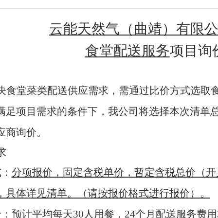
云能天然气（曲靖）有限
食堂配送服务
项目询
决
食堂菜类配送供应
需求，需通过比价方式选取
满足项目需求的条件下，我公司将选择本次
清单
应商询价。
求
式：
分项报价
，固定含税单价，暂定含税总价（
开
，
具体详见清单。
（请按报价格式进行报价）。
价
：预计平均每天30人用餐，
24个月
配送服务
费用