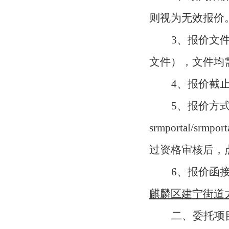
则视为无效报价
3
、报价文
文件），文件均
4
、报价截
5、报价方
srmportal/srmpor
过资格审核后，
6
、报价函
麒麟区建宁街道
二、委托项