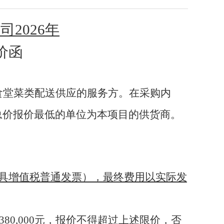
公司
2026年
价函
食堂菜类配送供应
的服务方。
在采购内
总价报价最低
的单位为本项目的供货商。
具
增值税普通发票），最终费用以实际发
380
,
0
00元
，报价不得超过上述
限价，否