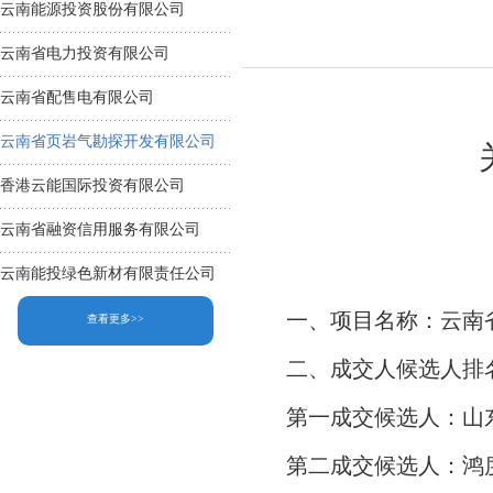
云南能源投资股份有限公司
云南省电力投资有限公司
云南省配售电有限公司
云南省页岩气勘探开发有限公司
香港云能国际投资有限公司
云南省融资信用服务有限公司
云南能投绿色新材有限责任公司
一、
项目名称：
云南
查看更多>>
二、
成交
人
候选人排
第一成交候选人：山
第二成交候选人：鸿