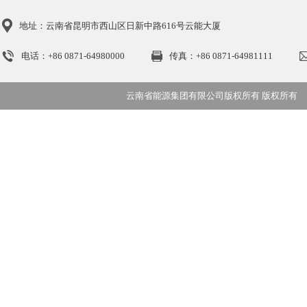
地址：云南省昆明市西山区日新中路616号云能大厦
电话：+86 0871-64980000
传真：+86 0871-64981111
云南省能源集团有限公司版权所有 版权所有